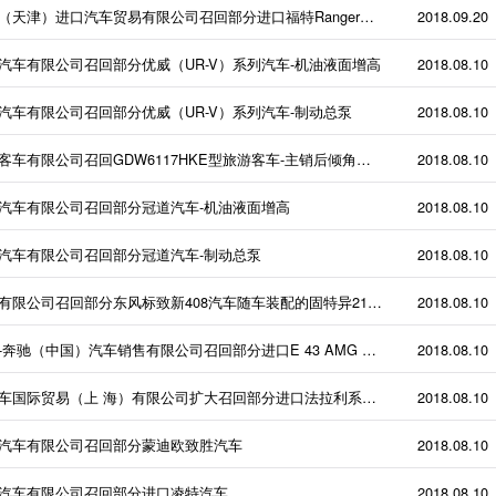
69、中进汽贸（天津）进口汽车贸易有限公司召回部分进口福特Ranger汽车
2018.09.20
田汽车有限公司召回部分优威（UR-V）系列汽车-机油液面增高
2018.08.10
田汽车有限公司召回部分优威（UR-V）系列汽车-制动总泵
2018.08.10
72、桂林大宇客车有限公司召回GDW6117HKE型旅游客车-主销后倾角过大
2018.08.10
田汽车有限公司召回部分冠道汽车-机油液面增高
2018.08.10
田汽车有限公司召回部分冠道汽车-制动总泵
2018.08.10
75、神龙汽车有限公司召回部分东风标致新408汽车随车装配的固特异215/50R17轮胎
2018.08.10
76、梅赛德斯-奔驰（中国）汽车销售有限公司召回部分进口E 43 AMG 4MATIC汽车
2018.08.10
77、法拉利汽车国际贸易（上 海）有限公司扩大召回部分进口法拉利系列汽车
2018.08.10
特汽车有限公司召回部分蒙迪欧致胜汽车
2018.08.10
驰汽车有限公司召回部分进口凌特汽车
2018.08.10