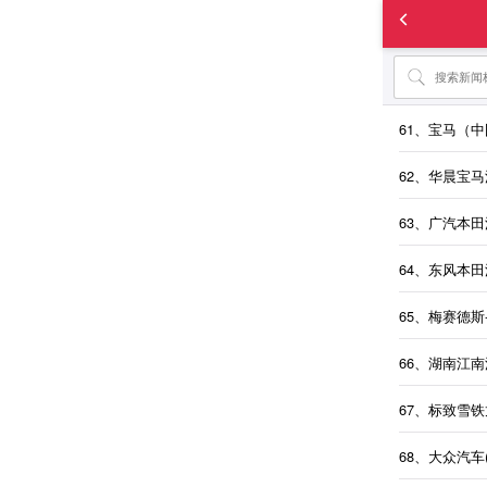
61、宝马（
62、华晨宝马
63、广汽本
64、东风本田
66、湖南江
67、标致雪
68、大众汽