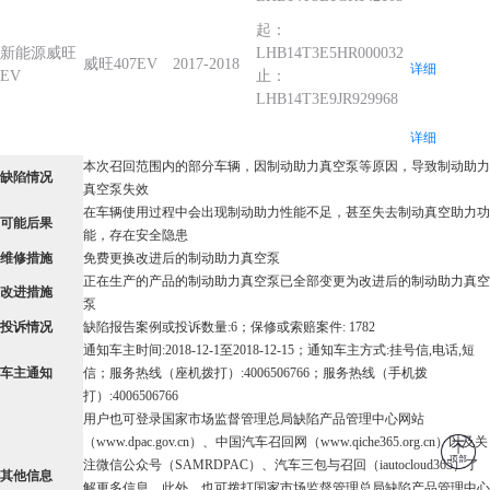
起：
新能源威旺
LHB14T3E5HR000032
威旺407EV
2017-2018
详细
EV
止：
LHB14T3E9JR929968
详细
本次召回范围内的部分车辆，因制动助力真空泵等原因，导致制动助力
缺陷情况
真空泵失效
在车辆使用过程中会出现制动助力性能不足，甚至失去制动真空助力功
可能后果
能，存在安全隐患
维修措施
免费更换改进后的制动助力真空泵
正在生产的产品的制动助力真空泵已全部变更为改进后的制动助力真空
改进措施
泵
投诉情况
缺陷报告案例或投诉数量:6；保修或索赔案件: 1782
通知车主时间:2018-12-1至2018-12-15；通知车主方式:挂号信,电话,短
车主通知
信；服务热线（座机拨打）:4006506766；服务热线（手机拨
打）:4006506766
用户也可登录国家市场监督管理总局缺陷产品管理中心网站
（www.dpac.gov.cn）、中国汽车召回网（www.qiche365.org.cn）以及关
注微信公众号（SAMRDPAC）、汽车三包与召回（iautocloud365）了
其他信息
解更多信息。此外，也可拨打国家市场监督管理总局缺陷产品管理中心